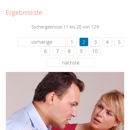
Ergebnisliste
Suchergebnisse 11 bis 20 von 129
vorherige
1
2
3
4
5
6
7
8
9
10
nächste