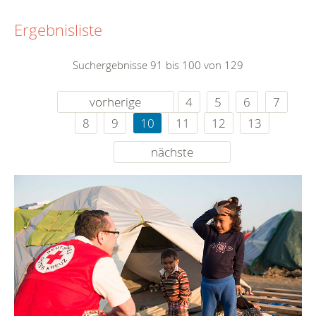
Ergebnisliste
Suchergebnisse 91 bis 100 von 129
vorherige
4
5
6
7
8
9
10
11
12
13
nächste