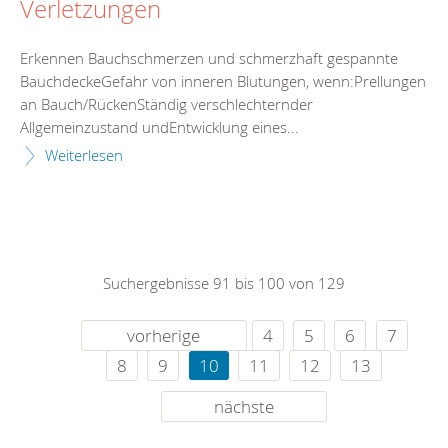
Verletzungen
Erkennen Bauchschmerzen und schmerzhaft gespannte
BauchdeckeGefahr von inneren Blutungen, wenn:Prellungen
an Bauch/RückenStändig verschlechternder
Allgemeinzustand undEntwicklung eines...
Weiterlesen
Suchergebnisse 91 bis 100 von 129
vorherige
4
5
6
7
8
9
10
11
12
13
nächste