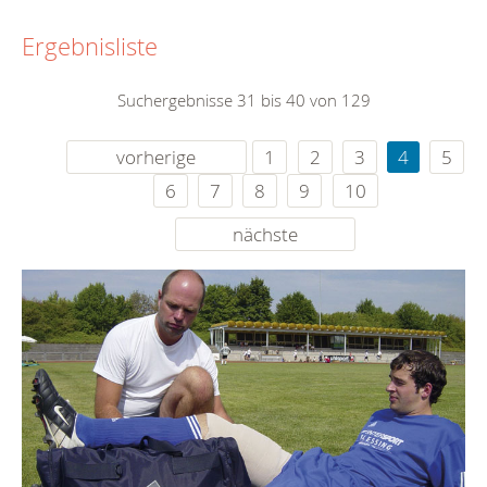
Ergebnisliste
Suchergebnisse 31 bis 40 von 129
vorherige
1
2
3
4
5
6
7
8
9
10
nächste