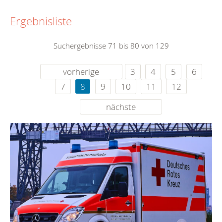
Ergebnisliste
Suchergebnisse 71 bis 80 von 129
vorherige
3
4
5
6
7
8
9
10
11
12
nächste