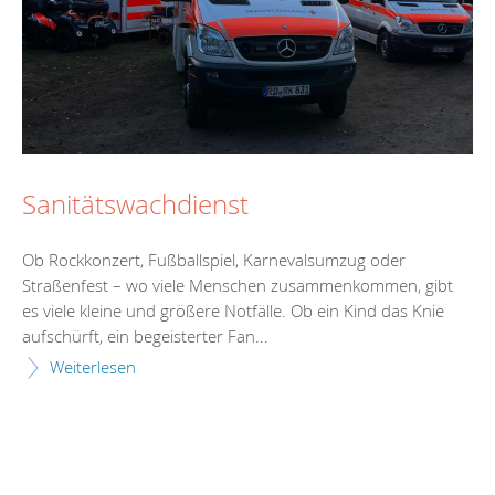
Sanitätswachdienst
Ob Rockkonzert, Fußballspiel, Karnevalsumzug oder
Straßenfest – wo viele Menschen zusammenkommen, gibt
es viele kleine und größere Notfälle. Ob ein Kind das Knie
aufschürft, ein begeisterter Fan...
Weiterlesen