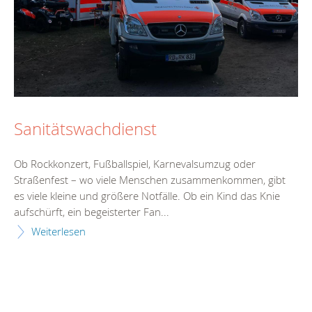
Sanitätswachdienst
Ob Rockkonzert, Fußballspiel, Karnevalsumzug oder
Straßenfest – wo viele Menschen zusammenkommen, gibt
es viele kleine und größere Notfälle. Ob ein Kind das Knie
aufschürft, ein begeisterter Fan...
Weiterlesen