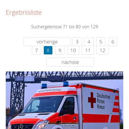
Ergebnisliste
Suchergebnisse 71 bis 80 von 129
vorherige
3
4
5
6
7
8
9
10
11
12
nächste