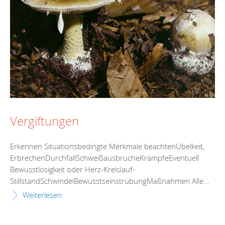
Vergiftungen
Erkennen Situationsbedingte Merkmale beachtenÜbelkeit,
ErbrechenDurchfallSchweißausbrücheKrämpfeEventuell
Bewusstlosigkeit oder Herz-Kreislauf-
StillstandSchwindelBewusstseinstrübungMaßnahmen Alle...
Weiterlesen