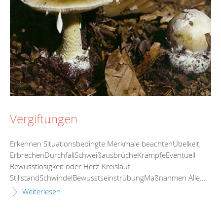
Vergiftungen
Erkennen Situationsbedingte Merkmale beachtenÜbelkeit,
ErbrechenDurchfallSchweißausbrücheKrämpfeEventuell
Bewusstlosigkeit oder Herz-Kreislauf-
StillstandSchwindelBewusstseinstrübungMaßnahmen Alle...
Weiterlesen