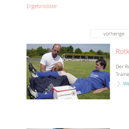
0800
Ergebnisliste
00
Infos fü
kostenf
rund um d
vorherige
Rotk
Der R
Train
We