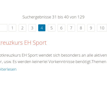
0
365
0
r Sie
Suchergebnisse 31 bis 40 von 129
rei
ie Uhr
1
2
3
4
5
6
7
8
9
10
reuzkurs EH Sport
otkreuzkurs EH Sport wendet sich besonders an alle aktiven 
er, usw. Es werden keinerlei Vorkenntnisse benötigt.Theme
iterlesen