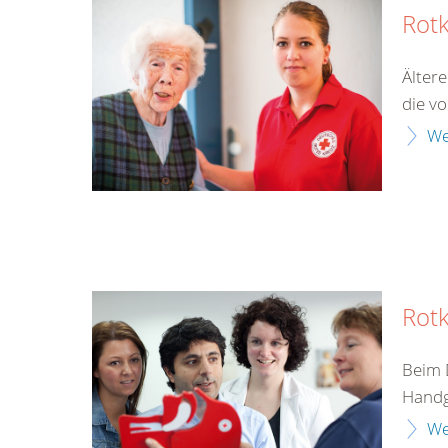
Rot
Älter
die v
We
Rotk
Beim 
Handgr
We