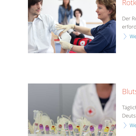
Rotk
Der Ro
erford
We
Blu
Tägli
Deuts
We