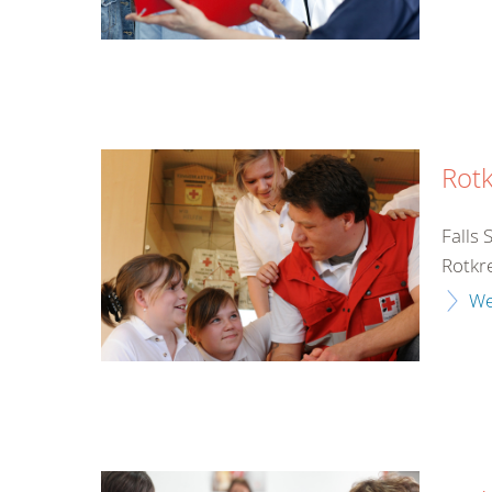
Rot
Falls 
Rotkre
We