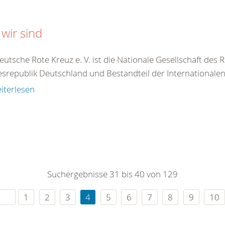
wir sind
utsche Rote Kreuz e. V. ist die Nationale Gesellschaft des
srepublik Deutschland und Bestandteil der Internationale
iterlesen
Suchergebnisse 31 bis 40 von 129
1
2
3
4
5
6
7
8
9
10