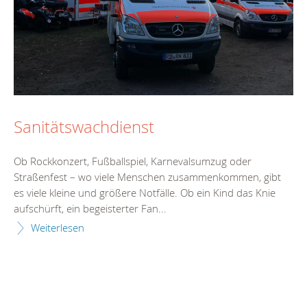
Sanitätswachdienst
Ob Rockkonzert, Fußballspiel, Karnevalsumzug oder
Straßenfest – wo viele Menschen zusammenkommen, gibt
es viele kleine und größere Notfälle. Ob ein Kind das Knie
aufschürft, ein begeisterter Fan...
Weiterlesen