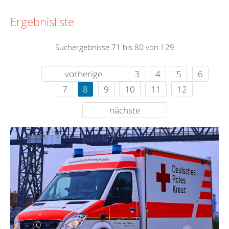
Ergebnisliste
Suchergebnisse 71 bis 80 von 129
vorherige
3
4
5
6
7
8
9
10
11
12
nächste