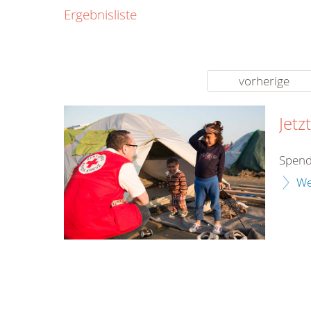
0800
Ergebnisliste
00
Infos fü
kostenf
rund um d
vorherige
Jetz
Spend
We