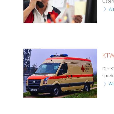
Oster
We
KTW
Der K
spezie
We