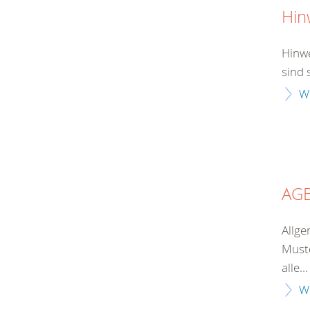
Hin
Hinwe
sind 
W
AG
Allge
Muste
alle...
W