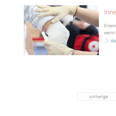
Inn
Erken
wenn:
We
vorherige