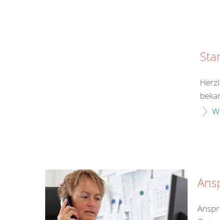
Sta
Herzl
bekan
W
Ans
Anspr