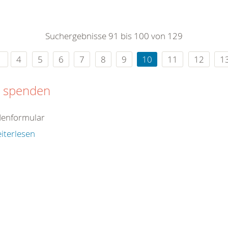
0
365
0
r Sie
Suchergebnisse 91 bis 100 von 129
rei
ie Uhr
4
5
6
7
8
9
10
11
12
1
t spenden
enformular
iterlesen