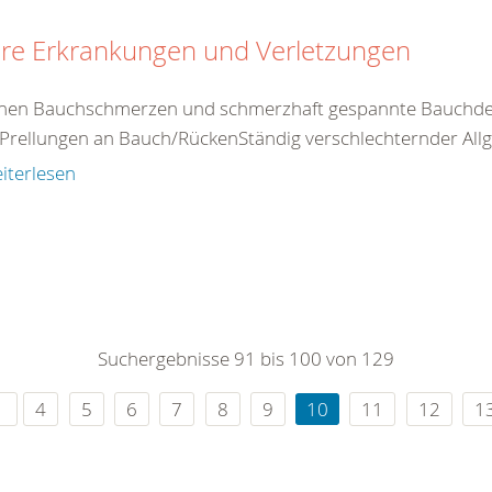
ere Erkrankungen und Verletzungen
nen Bauchschmerzen und schmerzhaft gespannte Bauchdec
Prellungen an Bauch/RückenStändig verschlechternder Allg
iterlesen
Suchergebnisse 91 bis 100 von 129
4
5
6
7
8
9
10
11
12
1