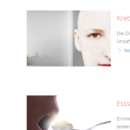
Kre
Die Di
Unzähl
We
Ess
Erinn
leiden