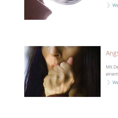
We
Ang
Mit D
einem
We