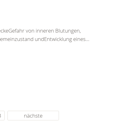
keGefahr von inneren Blutungen,
emeinzustand undEntwicklung eines...
3
nächste