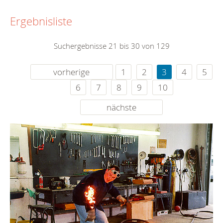
Ergebnisliste
Suchergebnisse 21 bis 30 von 129
vorherige
1
2
3
4
5
6
7
8
9
10
nächste