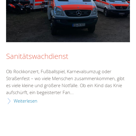
Sanitätswachdienst
Ob Rockkonzert, Fußballspiel, Karnevalsumzug oder
Straßenfest – wo viele Menschen zusammenkommen, gibt
es viele kleine und größere Notfälle. Ob ein Kind das Knie
aufschürft, ein begeisterter Fan...
Weiterlesen