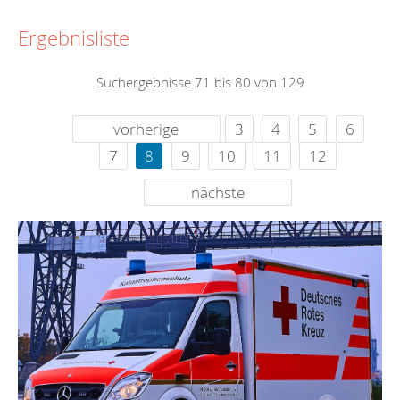
Ergebnisliste
Suchergebnisse 71 bis 80 von 129
vorherige
3
4
5
6
7
8
9
10
11
12
nächste