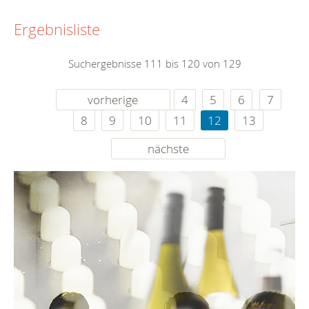
Ergebnisliste
Suchergebnisse 111 bis 120 von 129
vorherige
4
5
6
7
8
9
10
11
12
13
nächste