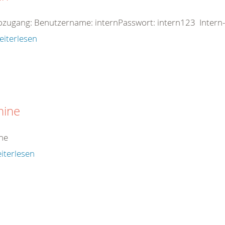
zugang: Benutzername: internPasswort: intern123 Intern-
eiterlesen
mine
ne
iterlesen