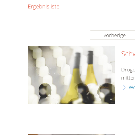
0800
Ergebnisliste
00
Infos fü
kostenf
rund um d
vorherige
Sch
Droge
mitten
We