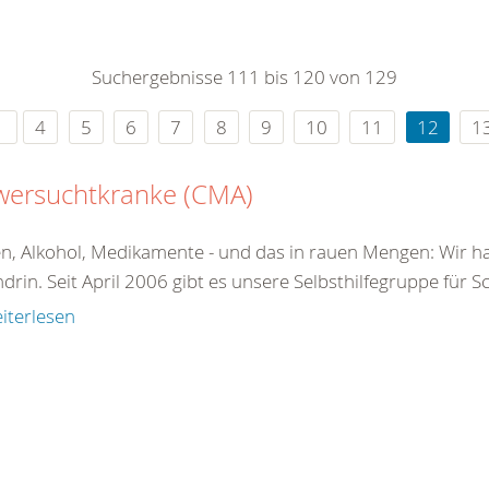
0
365
0
r Sie
Suchergebnisse 111 bis 120 von 129
rei
ie Uhr
4
5
6
7
8
9
10
11
12
1
wersuchtkranke (CMA)
n, Alkohol, Medikamente - und das in rauen Mengen: Wir ha
drin. Seit April 2006 gibt es unsere Selbsthilfegruppe für 
iterlesen