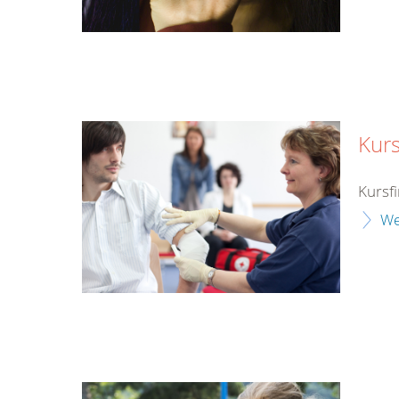
Kurs
Kursf
We