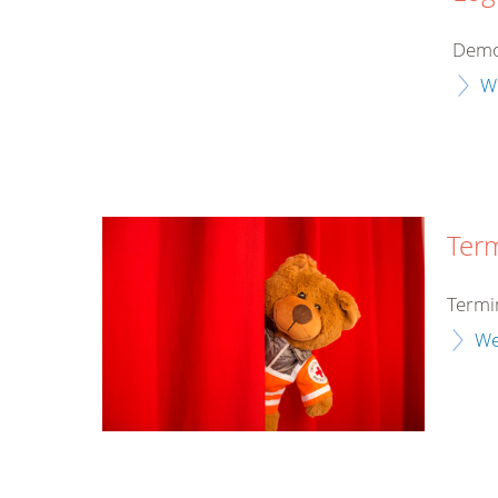
Demo
W
Ter
Termi
We