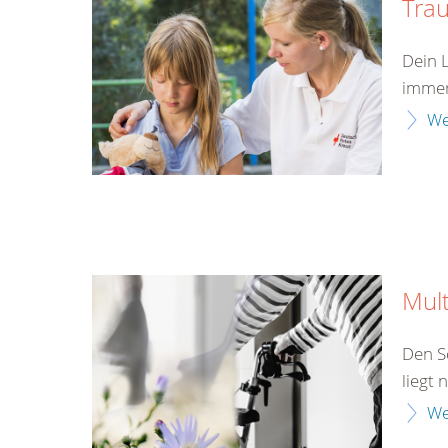
Tra
Dein 
immer
We
Mult
Den S
liegt 
We