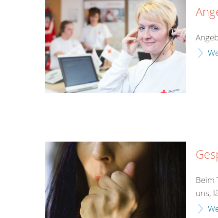
Ang
Angeb
We
Gesp
Beim T
uns, l
We