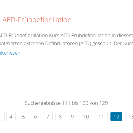
 AED-Frühdefibrillation
AED-Frühdefibrillation Kurs AED-Frühdefibrillation In dies
tisierten externen Defibrillatoren (AED) geschult. Der Kurs 
iterlesen
Suchergebnisse 111 bis 120 von 129
4
5
6
7
8
9
10
11
12
1