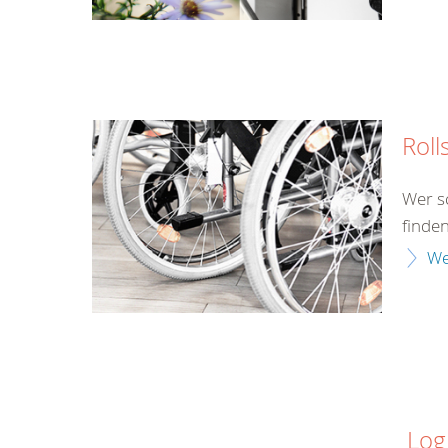
Roll
Wer s
finden
We
Log