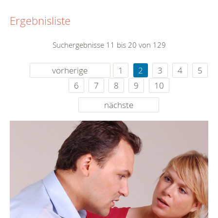
Ergebnisliste
Suchergebnisse 11 bis 20 von 129
vorherige
1
2
3
4
5
6
7
8
9
10
nächste