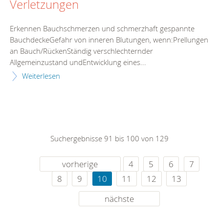
Verletzungen
Erkennen Bauchschmerzen und schmerzhaft gespannte
BauchdeckeGefahr von inneren Blutungen, wenn:Prellungen
an Bauch/RückenStändig verschlechternder
Allgemeinzustand undEntwicklung eines...
Weiterlesen
Suchergebnisse 91 bis 100 von 129
vorherige
4
5
6
7
8
9
10
11
12
13
nächste