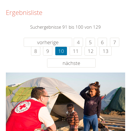
Ergebnisliste
Suchergebnisse 91 bis 100 von 129
vorherige
4
5
6
7
8
9
10
11
12
13
nächste