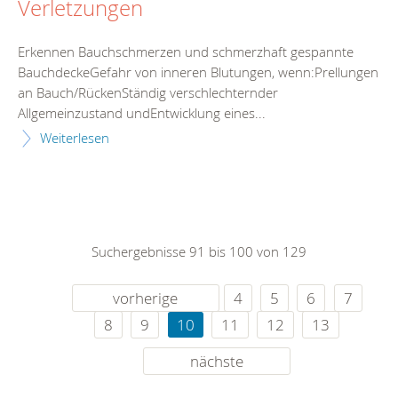
Verletzungen
Erkennen Bauchschmerzen und schmerzhaft gespannte
BauchdeckeGefahr von inneren Blutungen, wenn:Prellungen
an Bauch/RückenStändig verschlechternder
Allgemeinzustand undEntwicklung eines...
Weiterlesen
Suchergebnisse 91 bis 100 von 129
vorherige
4
5
6
7
8
9
10
11
12
13
nächste