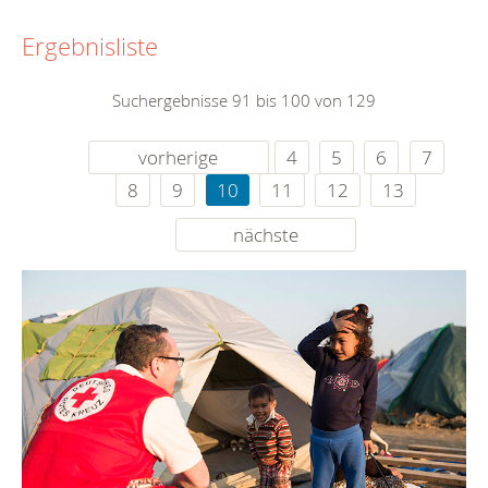
Ergebnisliste
Suchergebnisse 91 bis 100 von 129
vorherige
4
5
6
7
8
9
10
11
12
13
nächste