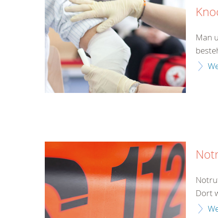
Kno
Man u
beste
We
Not
Notru
Dort 
We