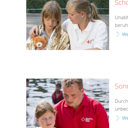
Sch
Unabh
beruht
We
Son
Durch
unbed
We