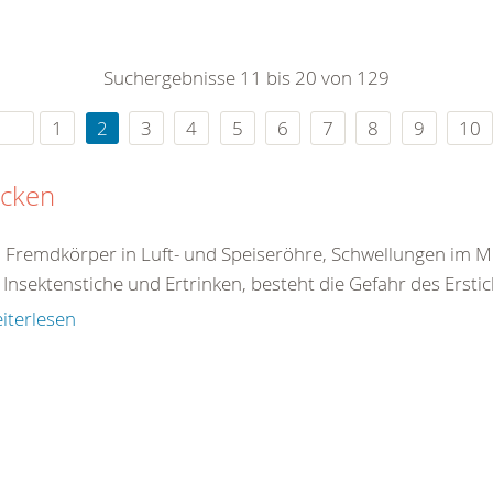
0
365
0
r Sie
Suchergebnisse 11 bis 20 von 129
rei
ie Uhr
1
2
3
4
5
6
7
8
9
10
icken
 Fremdkörper in Luft- und Speiseröhre, Schwellungen im 
Insektenstiche und Ertrinken, besteht die Gefahr des Erstick
iterlesen