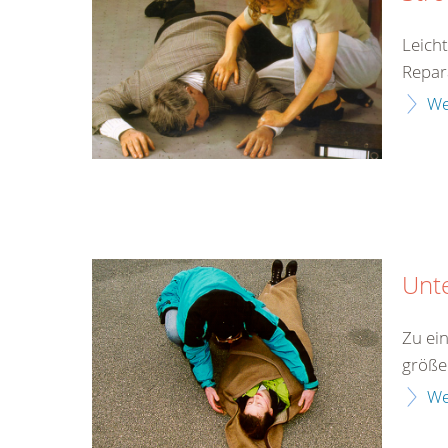
Leich
Repar
We
Unt
Zu ei
größe
We