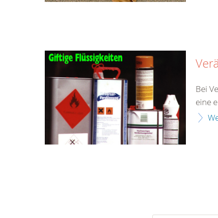
Ver
Bei V
eine 
We