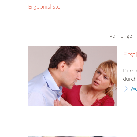
0800
Ergebnisliste
00
Infos fü
kostenf
rund um d
vorherige
Erst
Durch
durch 
We