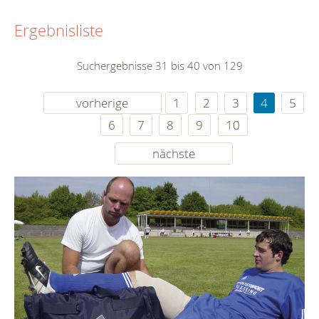
Ergebnisliste
Suchergebnisse 31 bis 40 von 129
vorherige
1
2
3
4
5
6
7
8
9
10
nächste