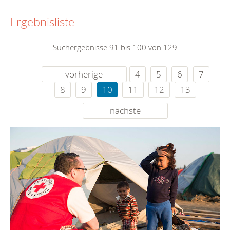
Ergebnisliste
Suchergebnisse 91 bis 100 von 129
vorherige
4
5
6
7
8
9
10
11
12
13
nächste