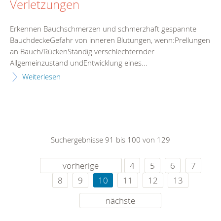
Verletzungen
Erkennen Bauchschmerzen und schmerzhaft gespannte
BauchdeckeGefahr von inneren Blutungen, wenn:Prellungen
an Bauch/RückenStändig verschlechternder
Allgemeinzustand undEntwicklung eines...
Weiterlesen
Suchergebnisse 91 bis 100 von 129
vorherige
4
5
6
7
8
9
10
11
12
13
nächste