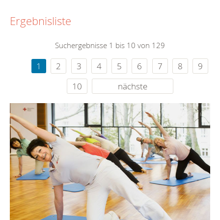
Ergebnisliste
Suchergebnisse 1 bis 10 von 129
1
2
3
4
5
6
7
8
9
10
nächste