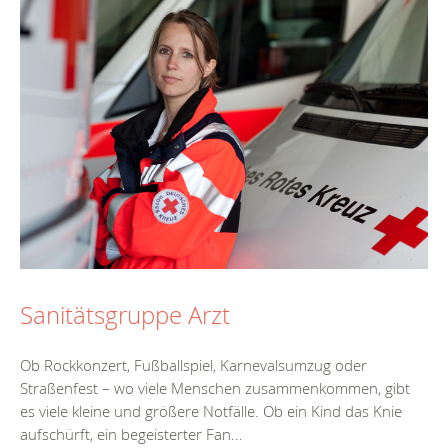
Sanitätsgruppe Arzt
Ob Rockkonzert, Fußballspiel, Karnevalsumzug oder
Straßenfest – wo viele Menschen zusammenkommen, gibt
es viele kleine und größere Notfälle. Ob ein Kind das Knie
aufschürft, ein begeisterter Fan...