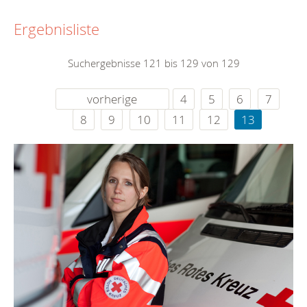
Ergebnisliste
Suchergebnisse 121 bis 129 von 129
vorherige
4
5
6
7
8
9
10
11
12
13