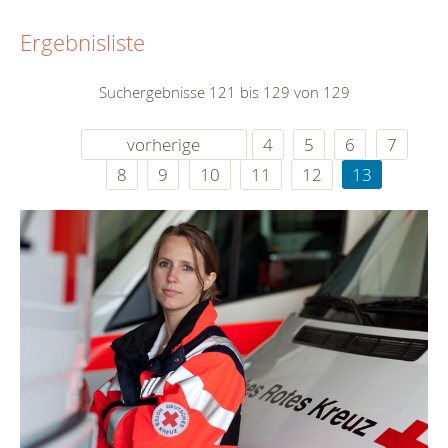
Ergebnisliste
Suchergebnisse 121 bis 129 von 129
vorherige
4
5
6
7
8
9
10
11
12
13