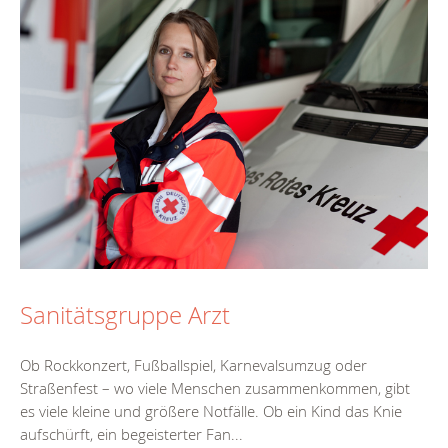
Sanitätsgruppe Arzt
Ob Rockkonzert, Fußballspiel, Karnevalsumzug oder
Straßenfest – wo viele Menschen zusammenkommen, gibt
es viele kleine und größere Notfälle. Ob ein Kind das Knie
aufschürft, ein begeisterter Fan...