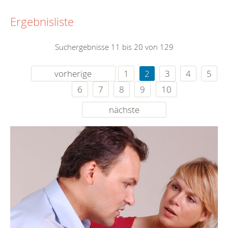
Ergebnisliste
Suchergebnisse 11 bis 20 von 129
vorherige
1
2
3
4
5
6
7
8
9
10
nächste