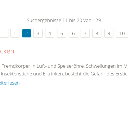
0
365
0
r Sie
Suchergebnisse 11 bis 20 von 129
rei
ie Uhr
1
2
3
4
5
6
7
8
9
10
icken
 Fremdkörper in Luft- und Speiseröhre, Schwellungen im 
Insektenstiche und Ertrinken, besteht die Gefahr des Erstick
iterlesen