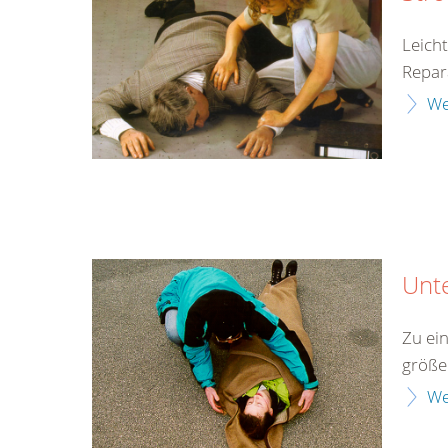
Leich
Repar
We
Unt
Zu ei
größe
We