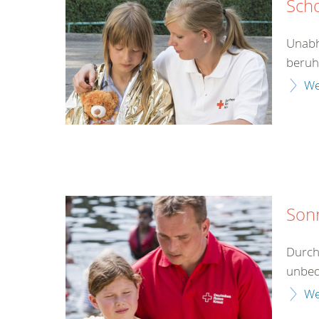
Sch
Unabh
beruht
We
Son
Durch
unbed
We