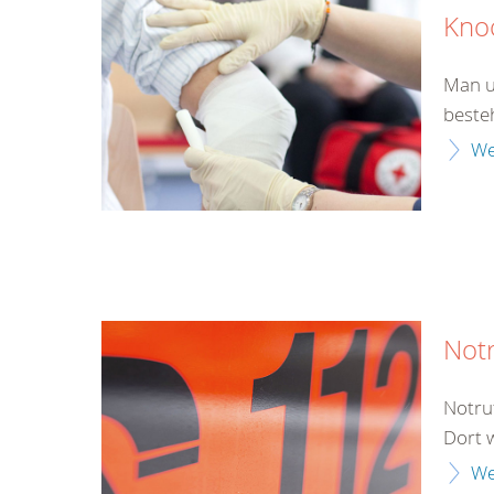
Kno
Man u
beste
We
Not
Notru
Dort 
We