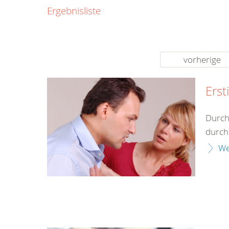
0800
Ergebnisliste
00
Infos fü
kostenf
rund um d
vorherige
Erst
Durch
durch 
We