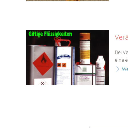
Ver
Bei V
eine 
We