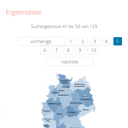
Ergebnisliste
Suchergebnisse 41 bis 50 von 129
vorherige
1
2
3
4
5
6
7
8
9
10
nächste