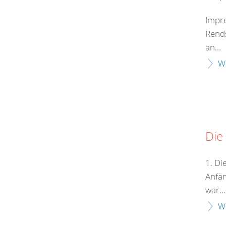
Impr
Rends
an...
W
Die
1. Di
Anfän
war...
W