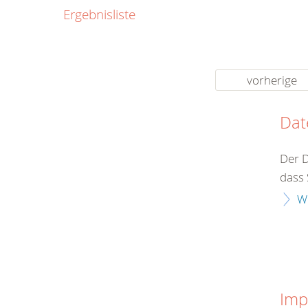
0800
Ergebnisliste
00
Infos fü
kostenf
rund um d
vorherige
Dat
Der D
dass 
W
Imp