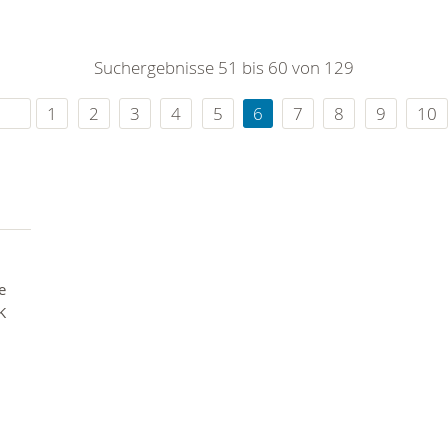
Suchergebnisse 51 bis 60 von 129
1
2
3
4
5
6
7
8
9
10
e
K