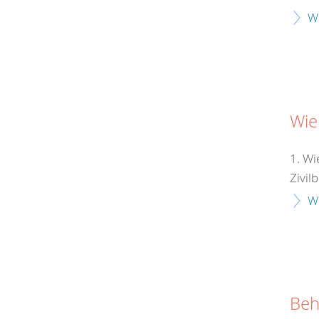
W
Wie
1. Wi
Zivil
W
Beh