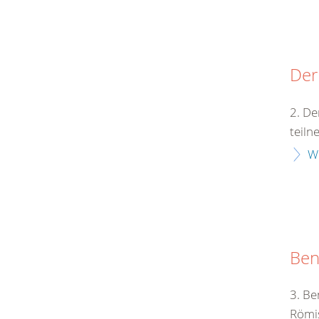
Der
2. De
teiln
W
Ben
3. Be
Römis