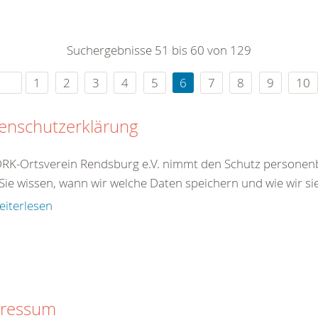
0
365
0
r Sie
Suchergebnisse 51 bis 60 von 129
rei
ie Uhr
1
2
3
4
5
6
7
8
9
10
enschutzerklärung
RK-Ortsverein Rendsburg e.V. nimmt den Schutz personen
Sie wissen, wann wir welche Daten speichern und wie wir si
eiterlesen
ressum