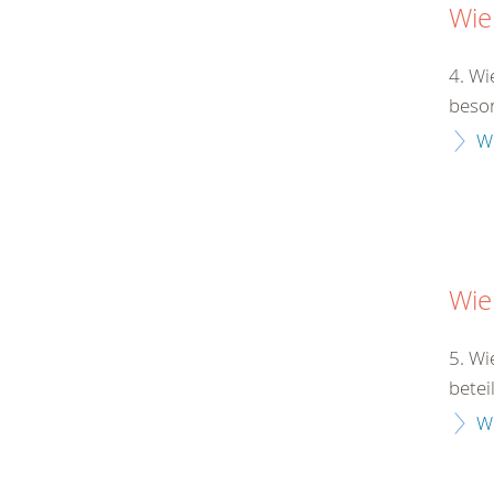
Wie
4. Wi
beson
W
Wie
5. Wi
betei
W