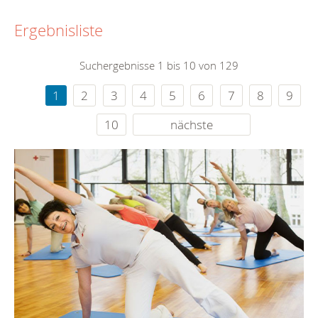
Ergebnisliste
Suchergebnisse 1 bis 10 von 129
1
2
3
4
5
6
7
8
9
10
nächste