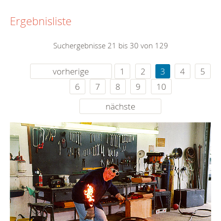
Ergebnisliste
Suchergebnisse 21 bis 30 von 129
vorherige
1
2
3
4
5
6
7
8
9
10
nächste