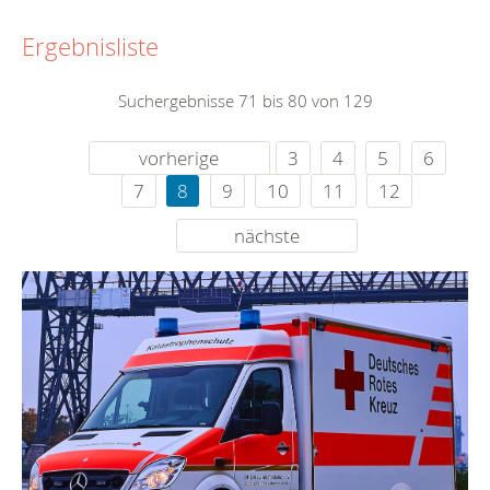
Ergebnisliste
Suchergebnisse 71 bis 80 von 129
vorherige
3
4
5
6
7
8
9
10
11
12
nächste