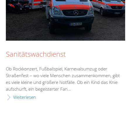
Sanitätswachdienst
Ob Rockkonzert, Fußballspiel, Karnevalsumzug oder
Straßenfest – wo viele Menschen zusammenkommen, gibt
es viele kleine und größere Notfälle. Ob ein Kind das Knie
aufschürft, ein begeisterter Fan...
Weiterlesen