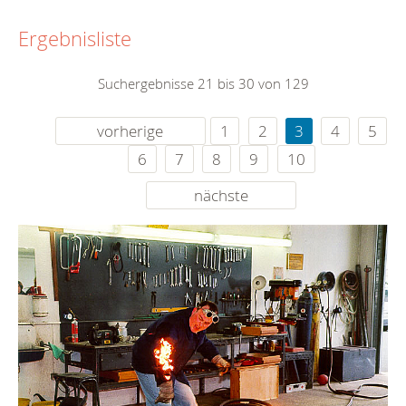
Ergebnisliste
Suchergebnisse 21 bis 30 von 129
vorherige
1
2
3
4
5
6
7
8
9
10
nächste