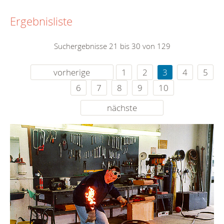
Ergebnisliste
Suchergebnisse 21 bis 30 von 129
vorherige
1
2
3
4
5
6
7
8
9
10
nächste