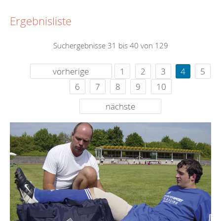
Ergebnisliste
Suchergebnisse 31 bis 40 von 129
vorherige
1
2
3
4
5
6
7
8
9
10
nächste