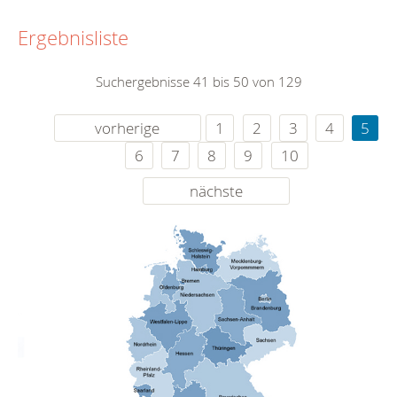
Ergebnisliste
Suchergebnisse 41 bis 50 von 129
vorherige
1
2
3
4
5
6
7
8
9
10
nächste