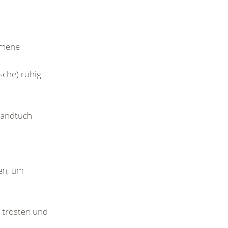
mmene
sche) ruhig
bandtuch
fen, um
.
, trösten und