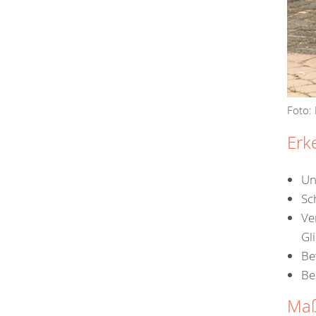
Foto:
Erk
Un
Sc
Ve
Gl
Be
Be
Ma