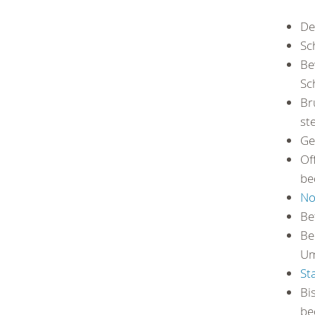
De
Sc
Be
Sc
Br
ste
Ge
Of
be
No
Be
Be
Um
St
Bi
be