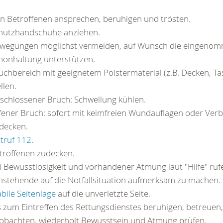
n Betroffenen ansprechen, beruhigen und trösten.
hutzhandschuhe anziehen.
wegungen möglichst vermeiden, auf Wunsch die eingeno
honhaltung unterstützen.
uchbereich mit geeignetem Polstermaterial (z.B. Decken, Ta
llen.
schlossener Bruch: Schwellung kühlen.
fener Bruch: sofort mit keimfreien Wundauflagen oder Ver
decken.
truf 112
.
troffenen zudecken.
i Bewusstlosigkeit und vorhandener Atmung laut "Hilfe" ru
stehende auf die Notfallsituation aufmerksam zu machen
abile Seitenlage
auf die unverletzte Seite.
s zum Eintreffen des Rettungsdienstes beruhigen, betreuen
obachten, wiederholt Bewusstsein und Atmung prüfen.