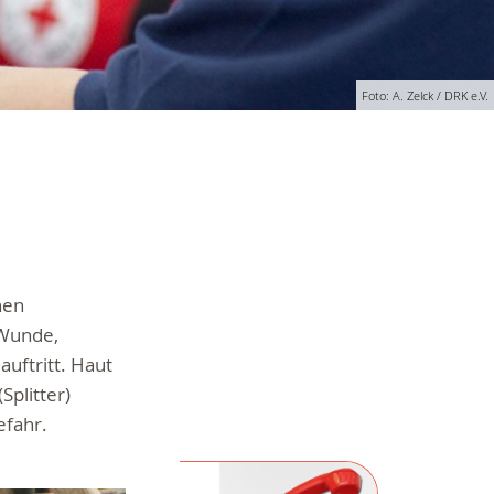
Foto: A. Zelck / DRK e.V.
hen
 Wunde,
uftritt. Haut
Splitter)
efahr.