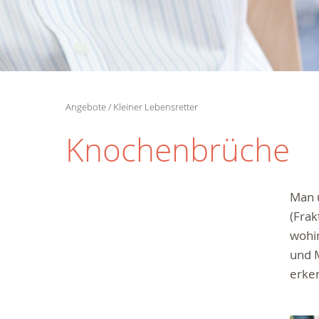
Angebote
Kleiner Lebensretter
Knochenbrüche
Man 
(Fra
wohi
und M
erken