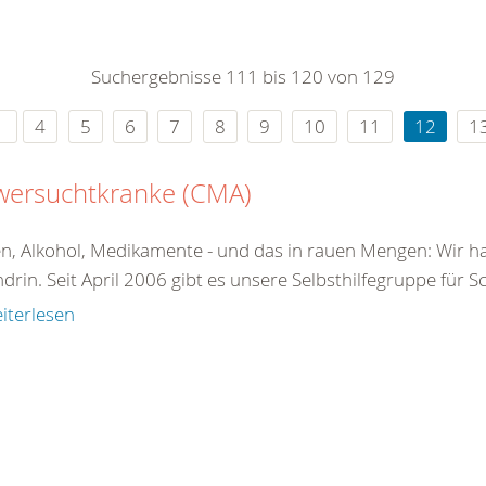
0
365
0
r Sie
Suchergebnisse 111 bis 120 von 129
rei
ie Uhr
4
5
6
7
8
9
10
11
12
1
wersuchtkranke (CMA)
n, Alkohol, Medikamente - und das in rauen Mengen: Wir ha
drin. Seit April 2006 gibt es unsere Selbsthilfegruppe für 
iterlesen