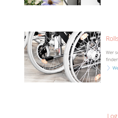
Roll
Wer s
finden
We
Log