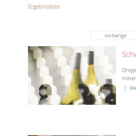
0800
Ergebnisliste
00
Infos fü
kostenf
rund um d
vorherige
Sch
Droge
mitten
We