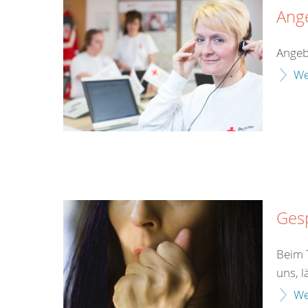
Ang
Angeb
We
Gesp
Beim T
uns, l
We