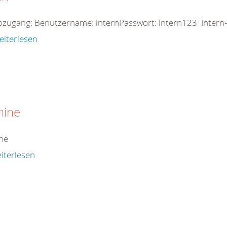
zugang: Benutzername: internPasswort: intern123 Intern-
eiterlesen
mine
ne
iterlesen