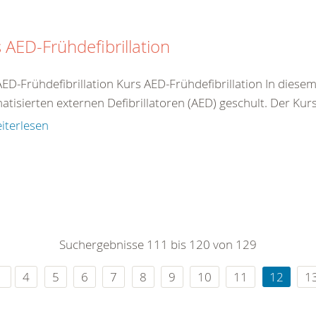
 AED-Frühdefibrillation
AED-Frühdefibrillation Kurs AED-Frühdefibrillation In dies
tisierten externen Defibrillatoren (AED) geschult. Der Kurs 
iterlesen
Suchergebnisse 111 bis 120 von 129
4
5
6
7
8
9
10
11
12
1