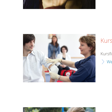
Kurs
Kursf
We