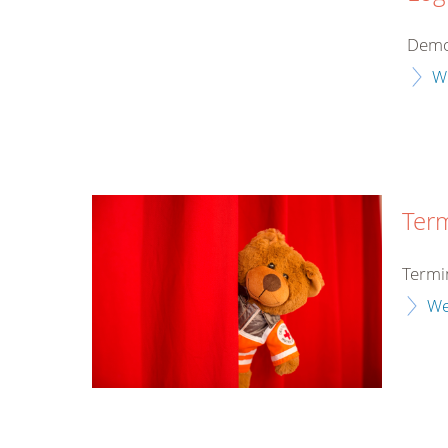
Demo
W
Ter
Termi
We