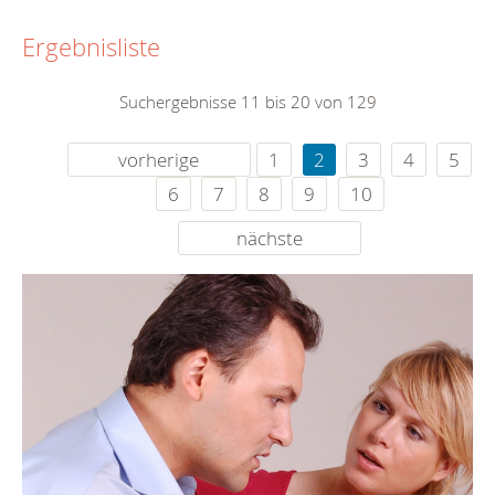
Ergebnisliste
Suchergebnisse 11 bis 20 von 129
vorherige
1
2
3
4
5
6
7
8
9
10
nächste