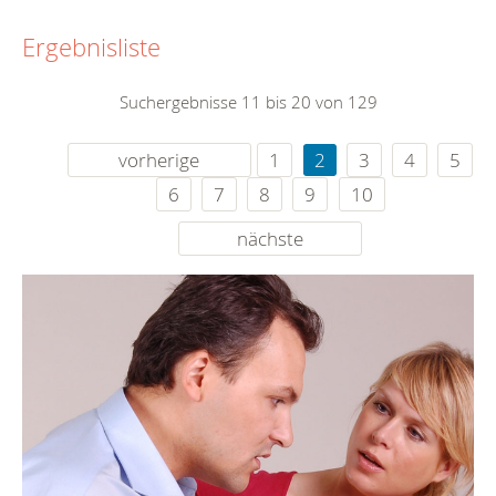
Ergebnisliste
Suchergebnisse 11 bis 20 von 129
vorherige
1
2
3
4
5
6
7
8
9
10
nächste