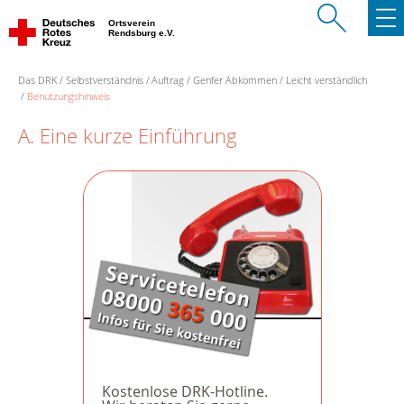
Ortsverein
Rendsburg e.V.
Das DRK
Selbstverständnis
Auftrag
Genfer Abkommen
Leicht verständlich
Benutzungshinweis
A. Eine kurze Einführung
Kostenlose DRK-Hotline.